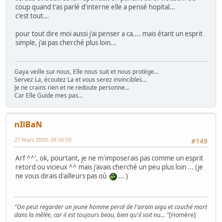
coup quand t'as parlé d'interne elle a pensé hopital...
c'est tout...
pour tout dire moi aussi j'ai penser a ca.... mais étant un esprit
simple, j'ai pas cherché plus loin...
Gaya veille sur nous, Elle nous suit et nous protège...
Servez La, écoutez La et vous serez invincibles...
Je ne crains rien et ne redoute personne...
Car Elle Guide mes pas...
nIlBaN
27 Mars 2009, 08:56:50
#149
Arf ^^', ok, pourtant, je ne m'imposerais pas comme un esprit
retord ou vicieux ^^ mais j'avais cherché un peu plus loin ... (je
ne vous dirais d'ailleurs pas où
... )
"On peut regarder un jeune homme percé de l'airain aigu et couché mort
dans la mêlée, car il est toujours beau, bien qu'il soit nu... "
[Homère]