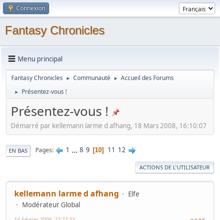
Connexion
Fantasy Chronicles
Menu principal
Fantasy Chronicles
Communauté
Accueil des Forums
►
►
Présentez-vous !
►
Présentez-vous !
Démarré par kellemann larme d afhang, 18 Mars 2008, 16:10:07
1
...
8
9
11
12
Pages
10
EN BAS
ACTIONS DE L'UTILISATEUR
kellemann larme d afhang
Elfe
Modérateur Global
16 Février 2009, 22:27:33