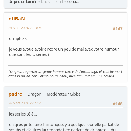
Un peu de lumière dans un monde obscur...
nIlBaN
26 Mars 2009, 20:10:50
#147
ermph ><
je vous avoue avoir encore un peu de mal avec votre humour,
que sont les ... séries ?
"On peut regarder un jeune homme percé de l'airain aigu et couché mort
dans la mêlée, car il est toujours beau, bien qu'il soit nu... "
[Homère]
padre
Dragon
Modérateur Global
26 Mars 2009, 22:22:29
#148
les series télé...
en gros pr te faire l'historique, y'a quelque jour elle parlait de
scrubs et d'autres lui repondait en parlant de dr house... du