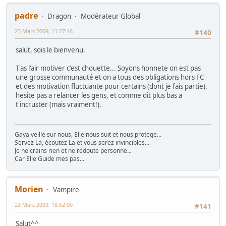
padre
Dragon
Modérateur Global
23 Mars 2009, 11:27:46
#140
salut, sois le bienvenu.
T'as l'air motiver c'est chouette... Soyons honnete on est pas
une grosse communauté et on a tous des obligations hors FC
et des motivation fluctuante pour certains (dont je fais partie).
hesite pas a relancer les gens, et comme dit plus bas a
t'incruster (mais vraiment!).
Gaya veille sur nous, Elle nous suit et nous protège...
Servez La, écoutez La et vous serez invincibles...
Je ne crains rien et ne redoute personne...
Car Elle Guide mes pas...
Morien
Vampire
23 Mars 2009, 18:52:00
#141
Salut^^