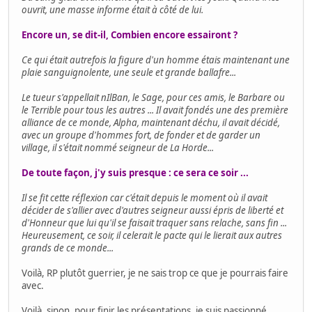
ouvrit, une masse informe était à côté de lui.
Encore un, se dit-il, Combien encore essairont ?
Ce qui était autrefois la figure d'un homme étais maintenant une
plaie sanguignolente, une seule et grande ballafre...
Le tueur s'appellait nIlBan, le Sage, pour ces amis, le Barbare ou
le Terrible pour tous les autres ... Il avait fondés une des première
alliance de ce monde, Alpha, maintenant déchu, il avait décidé,
avec un groupe d'hommes fort, de fonder et de garder un
village, il s'était nommé seigneur de La Horde...
De toute façon, j'y suis presque : ce sera ce soir ...
Il se fit cette réflexion car c'était depuis le moment où il avait
décider de s'allier avec d'autres seigneur aussi épris de liberté et
d'Honneur que lui qu'il se faisait traquer sans relache, sans fin ...
Heureusement, ce soir, il celerait le pacte qui le lierait aux autres
grands de ce monde...
Voilà, RP plutôt guerrier, je ne sais trop ce que je pourrais faire
avec.
Voilà, sinon, pour finir les présentations, je suis passionné