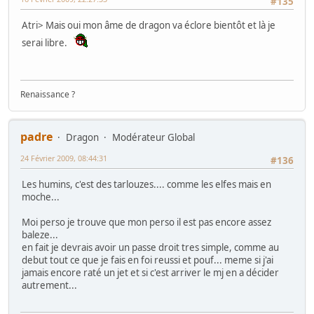
#135
Atri> Mais oui mon âme de dragon va éclore bientôt et là je
serai libre.
Renaissance ?
padre
Dragon
Modérateur Global
24 Février 2009, 08:44:31
#136
Les humins, c'est des tarlouzes.... comme les elfes mais en
moche...
Moi perso je trouve que mon perso il est pas encore assez
baleze...
en fait je devrais avoir un passe droit tres simple, comme au
debut tout ce que je fais en foi reussi et pouf... meme si j'ai
jamais encore raté un jet et si c'est arriver le mj en a décider
autrement...