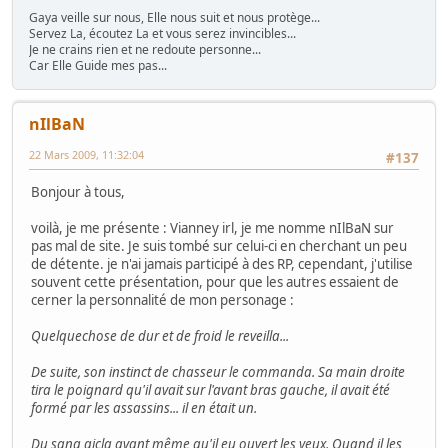
Gaya veille sur nous, Elle nous suit et nous protège...
Servez La, écoutez La et vous serez invincibles...
Je ne crains rien et ne redoute personne...
Car Elle Guide mes pas...
nIlBaN
22 Mars 2009, 11:32:04
#137
Bonjour à tous,
voilà, je me présente : Vianney irl, je me nomme nIlBaN sur
pas mal de site. Je suis tombé sur celui-ci en cherchant un peu
de détente. je n'ai jamais participé à des RP, cependant, j'utilise
souvent cette présentation, pour que les autres essaient de
cerner la personnalité de mon personage :
Quelquechose de dur et de froid le reveilla...
De suite, son instinct de chasseur le commanda. Sa main droite
tira le poignard qu'il avait sur l'avant bras gauche, il avait été
formé par les assassins... il en était un.
Du sang gicla avant même qu'il eu ouvert les yeux. Quand il les