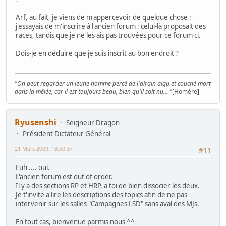
Arf, au fait, je viens de m'appercevoir de quelque chose :
j'essayais de m'inscrire à l'ancien forum : celui-là proposait des
races, tandis que je ne les ais pas trouvées pour ce forum ci.
Dois-je en déduire que je suis inscrit au bon endroit ?
"On peut regarder un jeune homme percé de l'airain aigu et couché mort
dans la mêlée, car il est toujours beau, bien qu'il soit nu... "
[Homère]
Ryusenshi
Seigneur Dragon
Président Dictateur Général
21 Mars 2009, 13:50:37
#11
Euh .... oui.
L'ancien forum est out of order.
Il y a des sections RP et HRP, a toi de bien dissocier les deux.
Je t'invite a lire les descriptions des topics afin de ne pas
intervenir sur les salles "Campagnes LSD" sans aval des MJs.
En tout cas, bienvenue parmis nous ^^