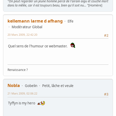
"On peut regarder un jeune homme percé de l'airain aigu et couché mort
dans la mêlée, car il est toujours beau, bien qu'il soit nu... "
[Homère]
kellemann larme d afhang
Elfe
Modérateur Global
20 Mars 2009, 22:42:20
#2
Quel sens de l'humour ce webmaster.
Renaissance ?
Nobla
Gobelin
Petit, lâche et veule
21 Mars 2009, 02:06:22
#3
Tyffyn is my hero