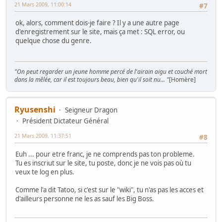
21 Mars 2009, 11:00:14
#7
ok, alors, comment dois-je faire ? Il y a une autre page
d'enregistrement sur le site, mais ça met : SQL error, ou
quelque chose du genre.
"On peut regarder un jeune homme percé de l'airain aigu et couché mort
dans la mêlée, car il est toujours beau, bien qu'il soit nu... "
[Homère]
Ryusenshi
Seigneur Dragon
Président Dictateur Général
21 Mars 2009, 11:37:51
#8
Euh ... pour etre franc, je ne comprends pas ton probleme.
Tu es inscriut sur le site, tu poste, donc je ne vois pas où tu
veux te log en plus.
Comme l'a dit Tatoo, si c'est sur le "wiki", tu n'as pas les acces et
d'ailleurs personne ne les as sauf les Big Boss.