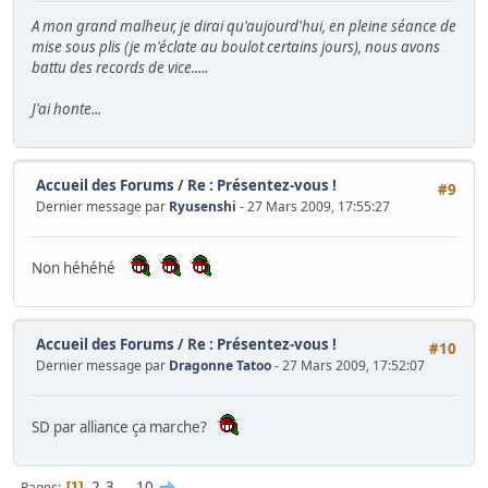
A mon grand malheur, je dirai qu'aujourd'hui, en pleine séance de
mise sous plis (je m'éclate au boulot certains jours), nous avons
battu des records de vice.....
J'ai honte...
Accueil des Forums
/
Re : Présentez-vous !
#9
Dernier message par
Ryusenshi
- 27 Mars 2009, 17:55:27
Non héhéhé
Accueil des Forums
/
Re : Présentez-vous !
#10
Dernier message par
Dragonne Tatoo
- 27 Mars 2009, 17:52:07
SD par alliance ça marche?
2
3
...
10
Pages
1