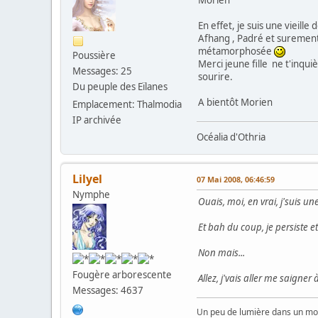
Morien
En effet, je suis une vieille 
Afhang , Padré et surement
métamorphosée
Poussière
Merci jeune fille ne t'inqui
Messages: 25
sourire.
Du peuple des Eïlanes
A bientôt Morien
Emplacement: Thalmodia
IP archivée
Océalia d'Othria
Lilyel
07 Mai 2008, 06:46:59
Nymphe
Ouais, moi, en vrai, j'suis un
Et bah du coup, je persiste et
Non mais...
Fougère arborescente
Allez, j'vais aller me saigner 
Messages: 4637
Un peu de lumière dans un mon