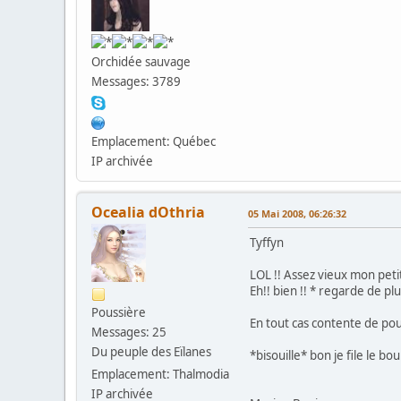
Orchidée sauvage
Messages: 3789
Emplacement: Québec
IP archivée
Ocealia dOthria
05 Mai 2008, 06:26:32
Tyffyn
LOL !! Assez vieux mon petit
Eh!! bien !! * regarde de pl
Poussière
En tout cas contente de po
Messages: 25
Du peuple des Eïlanes
*bisouille* bon je file le bo
Emplacement: Thalmodia
IP archivée