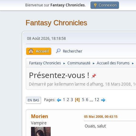
Bienvenue sur
Fantasy Chronicles
.
Connexion
Fantasy Chronicles
08 Août 2026, 18:18:58
Accueil
Rechercher
Fantasy Chronicles
Communauté
Accueil des Forums
►
►
►
Présentez-vous !
Démarré par kellemann larme d afhang, 18 Mars 2008, 1
1
2
3
5
6
...
12
Pages
4
EN BAS
Morien
05 Mai 2008, 00:43:15
Vampire
Ouais, salut