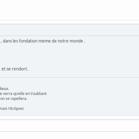
e , dans les fondation meme de notre monde .
, et se rendort.
dieux.
e verra qu'elle en t'oubliant
 on se rapellera.
ais t'éclipser.