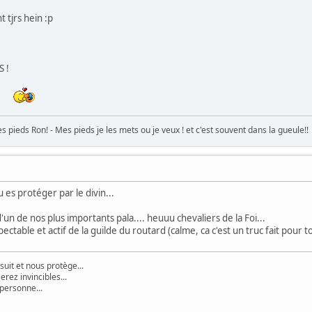
 tjrs hein :p
 !
s pieds Ron! - Mes pieds je les mets ou je veux ! et c'est souvent dans la gueule!!
 es protéger par le divin...
un de nos plus importants pala.... heuuu chevaliers de la Foi...
ble et actif de la guilde du routard (calme, ca c'est un truc fait pour toi, m
suit et nous protège...
rez invincibles...
 personne...