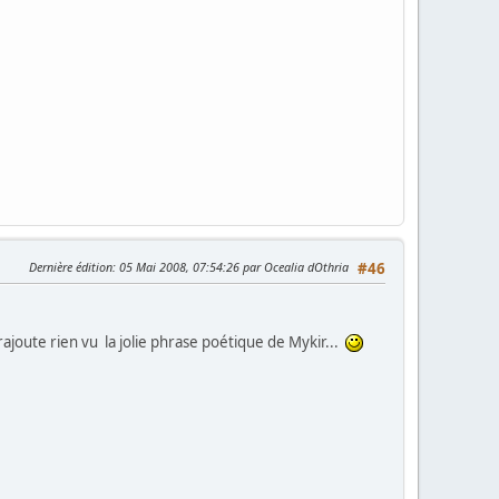
Dernière édition
: 05 Mai 2008, 07:54:26 par Ocealia dOthria
#46
e rajoute rien vu la jolie phrase poétique de Mykir...