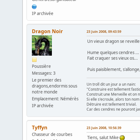
IP archivée
Dragon Noir
23 Juin 2008, 09:43:59
Un vieux dragon se reveill
Hume quelques cendres ...
Fait craquer ses vieux os...
Poussière
Puis paisiblement, s'allonge
Messages: 3
Le premier des
Un troll dit un jour a un nain:
dragons,endormis sous
"Construire est tellement fasti
notre monde
Construit une Merveille et on n
Emplacement: Némérès
Si elle s'ecroule, alors ton nom
Détruire est tellement trivial.
IP archivée
Car des cendres ne pouront jam
Tyffyn
23 Juin 2008, 10:56:39
Chasseur de courbes
Tiens, salut Mike