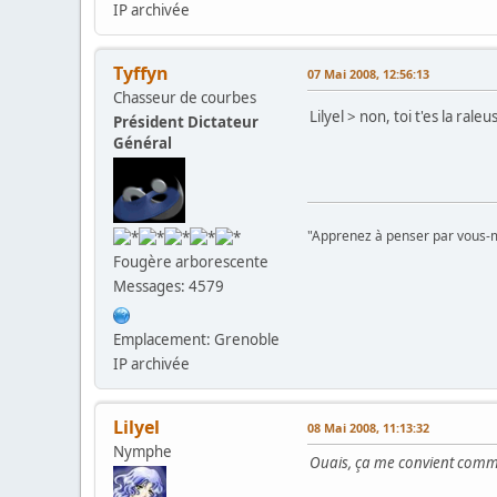
IP archivée
Tyffyn
07 Mai 2008, 12:56:13
Chasseur de courbes
Lilyel > non, toi t'es la ral
Président Dictateur
Général
"Apprenez à penser par vous-mê
Fougère arborescente
Messages: 4579
Emplacement: Grenoble
IP archivée
Lilyel
08 Mai 2008, 11:13:32
Nymphe
Ouais, ça me convient comme 