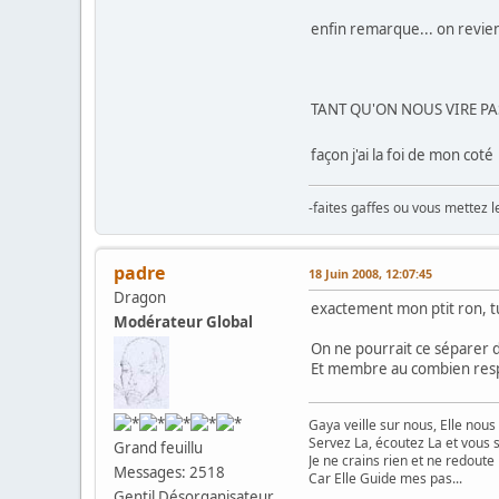
enfin remarque... on revient
TANT QU'ON NOUS VIRE PAS
façon j'ai la foi de mon coté
-faites gaffes ou vous mettez le
padre
18 Juin 2008, 12:07:45
Dragon
exactement mon ptit ron, tu
Modérateur Global
On ne pourrait ce séparer d'
Et membre au combien respecta
Gaya veille sur nous, Elle nous 
Servez La, écoutez La et vous se
Grand feuillu
Je ne crains rien et ne redoute
Messages: 2518
Car Elle Guide mes pas...
Gentil Désorganisateur