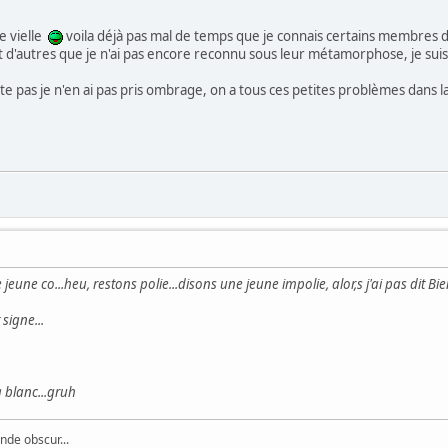
de vielle
voila déjà pas mal de temps que je connais certains membres 
 d'autres que je n'ai pas encore reconnu sous leur métamorphose, je su
ète pas je n'en ai pas pris ombrage, on a tous ces petites problèmes dans la
e jeune co...heu, restons polie...disons une jeune impolie, alor,s j'ai pas dit Bi
 signe...
à blanc...gruh
de obscur...