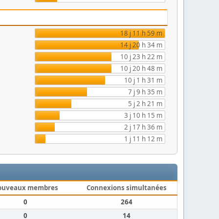
18 j 11 h 59 m
14 j 20 h 34 m
10 j 23 h 22 m
10 j 20 h 48 m
10 j 1 h 31 m
7 j 9 h 35 m
5 j 2 h 21 m
3 j 10 h 15 m
2 j 17 h 36 m
1 j 11 h 12 m
ouveaux membres
Connexions simultanées
0
264
0
14