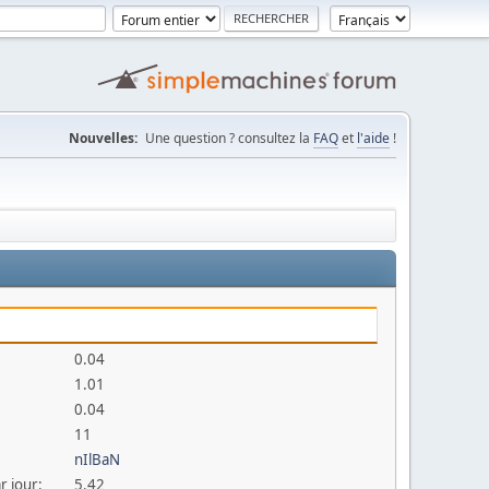
Nouvelles:
Une question ? consultez la
FAQ
et
l'aide
!
0.04
1.01
0.04
11
nIlBaN
r jour:
5.42