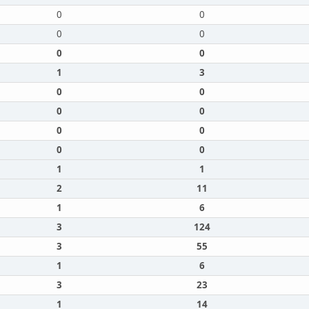
0
0
0
0
0
0
1
3
0
0
0
0
0
0
0
0
1
1
2
11
1
6
3
124
3
55
1
6
3
23
1
14