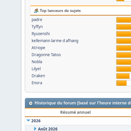
Top lanceurs de sujets
padre
Tyffyn
Ryusenshi
kellemann larme d afhang
Atriope
Dragonne Tatoo
Nobla
Lilyel
Draken
Enora
Historique du forum (basé sur l'heure interne 
Résumé annuel
2026
Août 2026