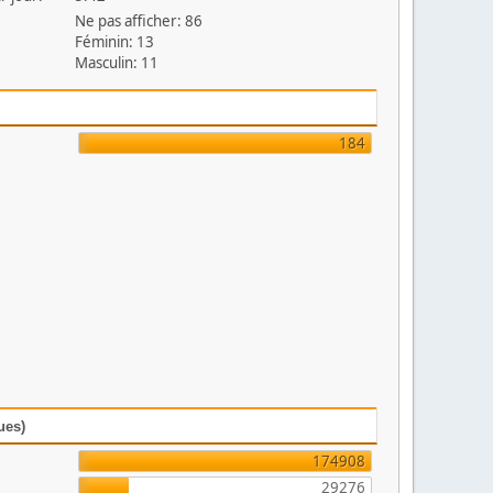
Ne pas afficher: 86
Féminin: 13
Masculin: 11
184
ues)
174908
29276