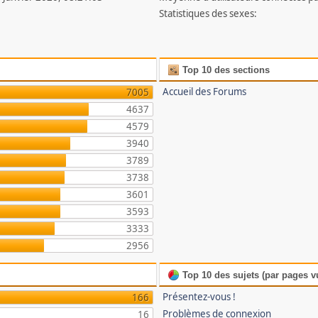
Statistiques des sexes:
Top 10 des sections
Accueil des Forums
7005
4637
4579
3940
3789
3738
3601
3593
3333
2956
Top 10 des sujets (par pages v
Présentez-vous !
166
Problèmes de connexion
16