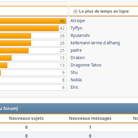
Le plus de temps en ligne
Atriope
46
Tyffyn
42
Ryusenshi
26
kellemann larme d afhang
26
padre
25
Draken
15
Dragonne Tatoo
13
Shu
9
Nobla
8
Elric
6
du forum)
Nouveaux sujets
Nouveaux messages
N
0
1
0
0