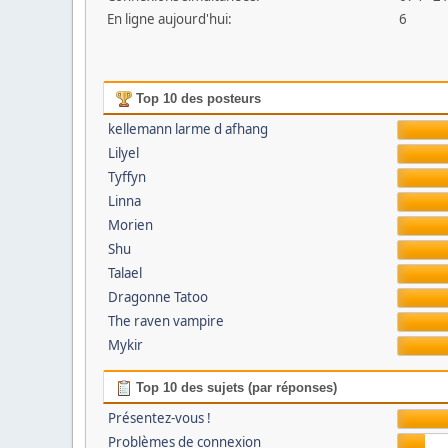
En ligne aujourd'hui:
6
Top 10 des posteurs
kellemann larme d afhang
Lilyel
Tyffyn
Linna
Morien
Shu
Talael
Dragonne Tatoo
The raven vampire
Mykir
Top 10 des sujets (par réponses)
Présentez-vous !
Problèmes de connexion