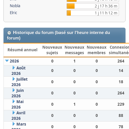
Nobla
2 j 17 h 36 m
Elric
1 j 11 h 12 m
Historique du forum (basé sur l'heure interne du
forum)
Nouveaux
Nouveaux
Nouveaux
Connexio
Résumé annuel
sujets
messages
membres
simultané
2026
0
1
0
264
Août
0
0
0
14
2026
Juillet
0
0
0
18
2026
Juin
0
0
0
264
2026
Mai
0
1
0
229
2026
Avril
0
0
0
88
2026
Mars
0
0
0
78