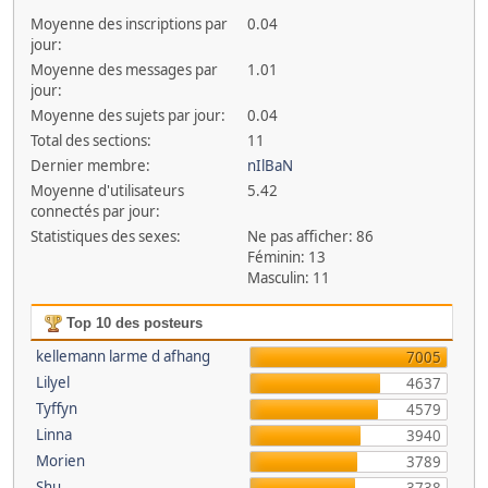
Moyenne des inscriptions par
0.04
jour:
Moyenne des messages par
1.01
jour:
Moyenne des sujets par jour:
0.04
Total des sections:
11
Dernier membre:
nIlBaN
Moyenne d'utilisateurs
5.42
connectés par jour:
Statistiques des sexes:
Ne pas afficher: 86
Féminin: 13
Masculin: 11
Top 10 des posteurs
kellemann larme d afhang
7005
Lilyel
4637
Tyffyn
4579
Linna
3940
Morien
3789
Shu