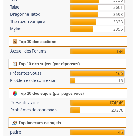
3738
Talael
3601
Dragonne Tatoo
3593
The raven vampire
3333
Mykir
2956
Top 10 des sections
Accueil des Forums
184
Top 10 des sujets (par réponses)
Présentez-vous !
166
Problèmes de connexion
16
Top 10 des sujets (par pages vues)
Présentez-vous !
174949
Problèmes de connexion
29278
Top lanceurs de sujets
padre
46