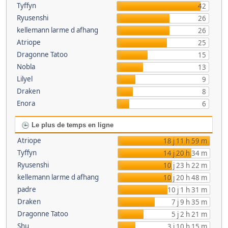
Tyffyn
42
Ryusenshi
26
kellemann larme d afhang
26
Atriope
25
Dragonne Tatoo
15
Nobla
13
Lilyel
9
Draken
8
Enora
6
Le plus de temps en ligne
Atriope
18 j 11 h 59 m
Tyffyn
14 j 20 h 34 m
Ryusenshi
10 j 23 h 22 m
kellemann larme d afhang
10 j 20 h 48 m
padre
10 j 1 h 31 m
Draken
7 j 9 h 35 m
Dragonne Tatoo
5 j 2 h 21 m
Shu
3 j 10 h 15 m