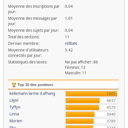
Moyenne des inscriptions par
0.04
jour:
Moyenne des messages par
1.01
jour:
Moyenne des sujets par jour:
0.04
Total des sections:
11
Dernier membre:
nIlBaN
Moyenne d'utilisateurs
5.42
connectés par jour:
Statistiques des sexes:
Ne pas afficher: 86
Féminin: 13
Masculin: 11
Top 10 des posteurs
kellemann larme d afhang
7005
Lilyel
4637
Tyffyn
4579
Linna
3940
Morien
3789
Shu