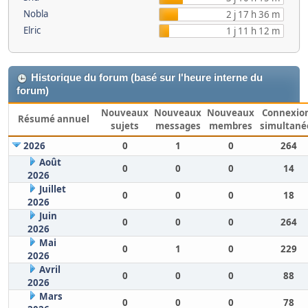
Nobla
2 j 17 h 36 m
Elric
1 j 11 h 12 m
Historique du forum (basé sur l'heure interne du
forum)
Nouveaux
Nouveaux
Nouveaux
Connexio
Résumé annuel
sujets
messages
membres
simultané
2026
0
1
0
264
Août
0
0
0
14
2026
Juillet
0
0
0
18
2026
Juin
0
0
0
264
2026
Mai
0
1
0
229
2026
Avril
0
0
0
88
2026
Mars
0
0
0
78