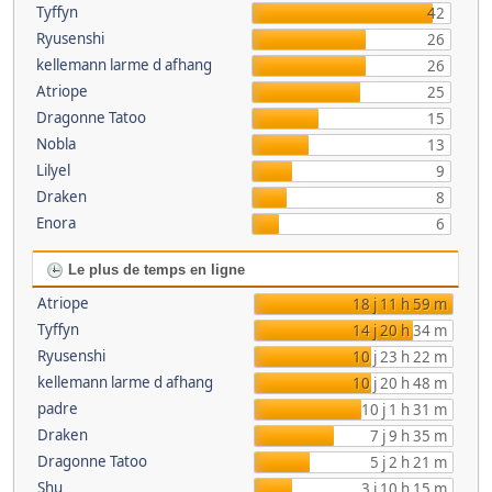
Tyffyn
42
Ryusenshi
26
kellemann larme d afhang
26
Atriope
25
Dragonne Tatoo
15
Nobla
13
Lilyel
9
Draken
8
Enora
6
Le plus de temps en ligne
Atriope
18 j 11 h 59 m
Tyffyn
14 j 20 h 34 m
Ryusenshi
10 j 23 h 22 m
kellemann larme d afhang
10 j 20 h 48 m
padre
10 j 1 h 31 m
Draken
7 j 9 h 35 m
Dragonne Tatoo
5 j 2 h 21 m
Shu
3 j 10 h 15 m