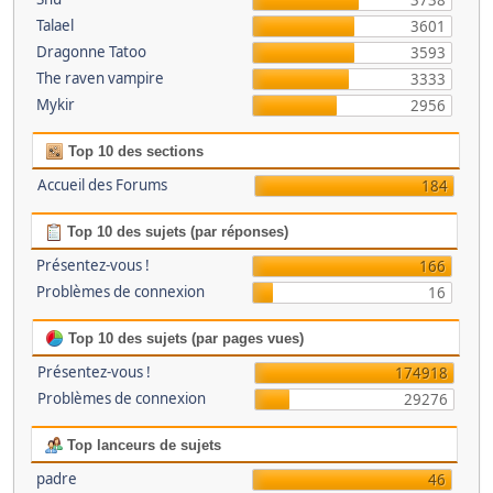
3738
Talael
3601
Dragonne Tatoo
3593
The raven vampire
3333
Mykir
2956
Top 10 des sections
Accueil des Forums
184
Top 10 des sujets (par réponses)
Présentez-vous !
166
Problèmes de connexion
16
Top 10 des sujets (par pages vues)
Présentez-vous !
174918
Problèmes de connexion
29276
Top lanceurs de sujets
padre
46