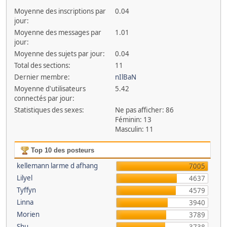
Moyenne des inscriptions par
0.04
jour:
Moyenne des messages par
1.01
jour:
Moyenne des sujets par jour:
0.04
Total des sections:
11
Dernier membre:
nIlBaN
Moyenne d'utilisateurs
5.42
connectés par jour:
Statistiques des sexes:
Ne pas afficher: 86
Féminin: 13
Masculin: 11
Top 10 des posteurs
kellemann larme d afhang
7005
Lilyel
4637
Tyffyn
4579
Linna
3940
Morien
3789
Shu