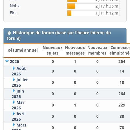
Nobla
2 j 17 h 36 m
Elric
1 j 11 h 12 m
Historique du forum (basé sur l'heure interne du
forum)
Nouveaux
Nouveaux
Nouveaux
Connexio
Résumé annuel
sujets
messages
membres
simultané
2026
0
1
0
264
Août
0
0
0
14
2026
Juillet
0
0
0
18
2026
Juin
0
0
0
264
2026
Mai
0
1
0
229
2026
Avril
0
0
0
88
2026
Mars
0
0
0
78