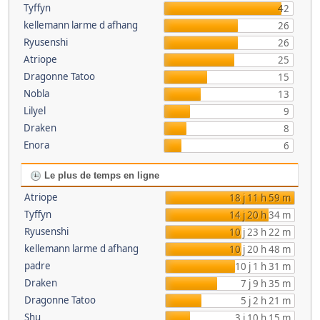
Tyffyn
42
kellemann larme d afhang
26
Ryusenshi
26
Atriope
25
Dragonne Tatoo
15
Nobla
13
Lilyel
9
Draken
8
Enora
6
Le plus de temps en ligne
Atriope
18 j 11 h 59 m
Tyffyn
14 j 20 h 34 m
Ryusenshi
10 j 23 h 22 m
kellemann larme d afhang
10 j 20 h 48 m
padre
10 j 1 h 31 m
Draken
7 j 9 h 35 m
Dragonne Tatoo
5 j 2 h 21 m
Shu
3 j 10 h 15 m