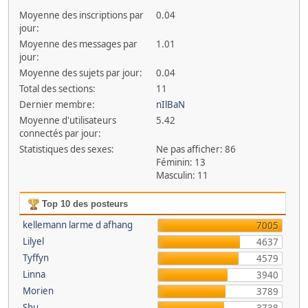
Moyenne des inscriptions par
0.04
jour:
Moyenne des messages par
1.01
jour:
Moyenne des sujets par jour:
0.04
Total des sections:
11
Dernier membre:
nIlBaN
Moyenne d'utilisateurs
5.42
connectés par jour:
Statistiques des sexes:
Ne pas afficher: 86
Féminin: 13
Masculin: 11
Top 10 des posteurs
kellemann larme d afhang
7005
Lilyel
4637
Tyffyn
4579
Linna
3940
Morien
3789
Shu