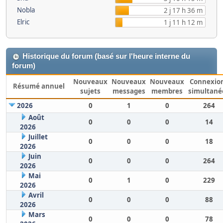
Nobla
2 j 17 h 36 m
Elric
1 j 11 h 12 m
Historique du forum (basé sur l'heure interne du
forum)
Nouveaux
Nouveaux
Nouveaux
Connexio
Résumé annuel
sujets
messages
membres
simultané
2026
0
1
0
264
Août
0
0
0
14
2026
Juillet
0
0
0
18
2026
Juin
0
0
0
264
2026
Mai
0
1
0
229
2026
Avril
0
0
0
88
2026
Mars
0
0
0
78