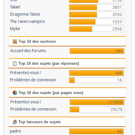
3738
Talael
3601
Dragonne Tatoo
3593
The raven vampire
3333
Mykir
2956
Top 10 des sections
Accueil des Forums
184
Top 10 des sujets (par réponses)
Présentez-vous !
166
Problèmes de connexion
16
Top 10 des sujets (par pages vues)
Présentez-vous !
174958
Problèmes de connexion
29278
Top lanceurs de sujets
padre
46