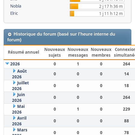
Nobla
2 j 17 h 36 m
Elric
1 j 11 h 12 m
Historique du forum (basé sur l'heure interne du
forum)
Nouveaux
Nouveaux
Nouveaux
Connexio
Résumé annuel
sujets
messages
membres
simultané
2026
0
1
0
264
Août
0
0
0
14
2026
Juillet
0
0
0
18
2026
Juin
0
0
0
264
2026
Mai
0
1
0
229
2026
Avril
0
0
0
88
2026
Mars
0
0
0
78