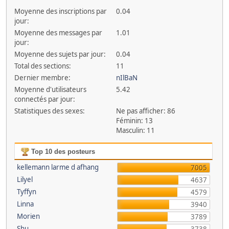
Moyenne des inscriptions par
0.04
jour:
Moyenne des messages par
1.01
jour:
Moyenne des sujets par jour:
0.04
Total des sections:
11
Dernier membre:
nIlBaN
Moyenne d'utilisateurs
5.42
connectés par jour:
Statistiques des sexes:
Ne pas afficher: 86
Féminin: 13
Masculin: 11
Top 10 des posteurs
kellemann larme d afhang
7005
Lilyel
4637
Tyffyn
4579
Linna
3940
Morien
3789
Shu