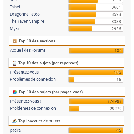
3738
Talael
3601
Dragonne Tatoo
3593
The raven vampire
3333
Mykir
2956
Top 10 des sections
Accueil des Forums
184
Top 10 des sujets (par réponses)
Présentez-vous !
166
Problèmes de connexion
16
Top 10 des sujets (par pages vues)
Présentez-vous !
174981
Problèmes de connexion
29279
Top lanceurs de sujets
padre
46