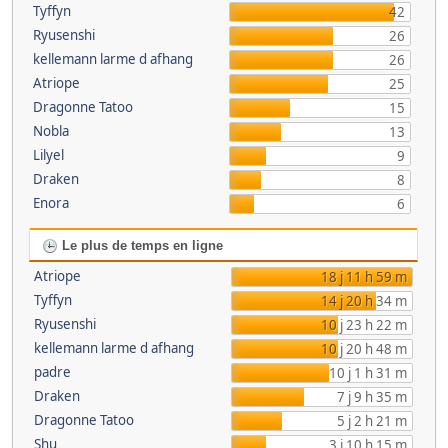
Tyffyn
42
Ryusenshi
26
kellemann larme d afhang
26
Atriope
25
Dragonne Tatoo
15
Nobla
13
Lilyel
9
Draken
8
Enora
6
Le plus de temps en ligne
Atriope
18 j 11 h 59 m
Tyffyn
14 j 20 h 34 m
Ryusenshi
10 j 23 h 22 m
kellemann larme d afhang
10 j 20 h 48 m
padre
10 j 1 h 31 m
Draken
7 j 9 h 35 m
Dragonne Tatoo
5 j 2 h 21 m
Shu
3 j 10 h 15 m