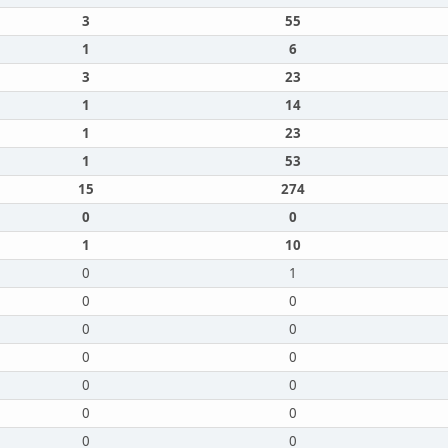
3
55
1
6
3
23
1
14
1
23
1
53
15
274
0
0
1
10
0
1
0
0
0
0
0
0
0
0
0
0
0
0