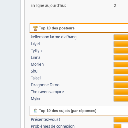
En ligne aujourd'hui:
2
Top 10 des posteurs
kellemann larme d afhang
Lilyel
Tyffyn
Linna
Morien
Shu
Talael
Dragonne Tatoo
The raven vampire
Mykir
Top 10 des sujets (par réponses)
Présentez-vous !
Problèmes de connexion