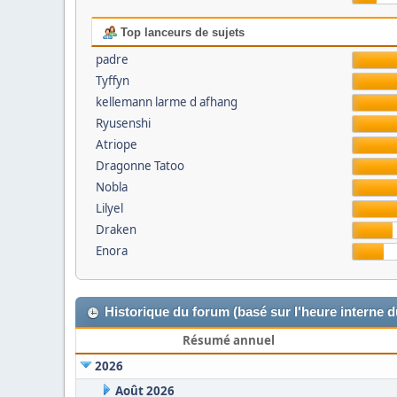
Top lanceurs de sujets
padre
Tyffyn
kellemann larme d afhang
Ryusenshi
Atriope
Dragonne Tatoo
Nobla
Lilyel
Draken
Enora
Historique du forum (basé sur l'heure interne 
Résumé annuel
2026
Août 2026