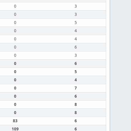
0
3
0
3
0
5
0
4
0
4
0
6
0
3
0
6
0
5
0
4
0
7
0
6
0
8
0
8
83
6
109
6