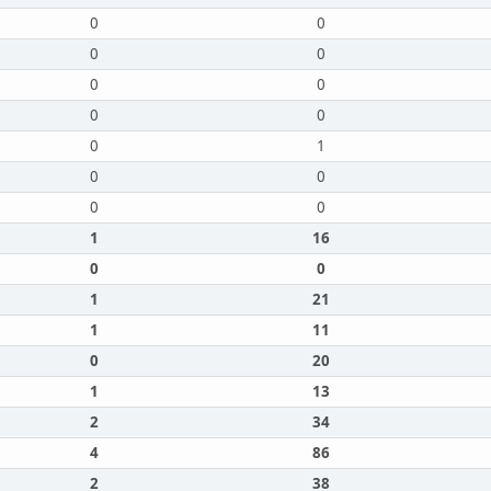
0
0
0
0
0
0
0
0
0
1
0
0
0
0
1
16
0
0
1
21
1
11
0
20
1
13
2
34
4
86
2
38