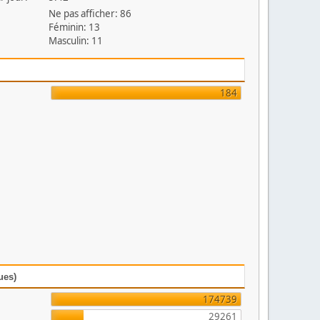
Ne pas afficher: 86
Féminin: 13
Masculin: 11
184
ues)
174739
29261