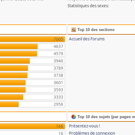
Statistiques des sexes:
Top 10 des sections
Accueil des Forums
7005
4637
4579
3940
3789
3738
3601
3593
3333
2956
Top 10 des sujets (par pages v
Présentez-vous !
166
Problèmes de connexion
16