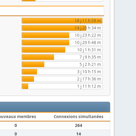
18 j 11 h 59 m
14 j 20 h 34 m
10 j 23 h 22 m
10 j 20 h 48 m
10 j 1 h 31 m
7 j 9 h 35 m
5 j 2 h 21 m
3 j 10 h 15 m
2 j 17 h 36 m
1 j 11 h 12 m
ouveaux membres
Connexions simultanées
0
264
0
14