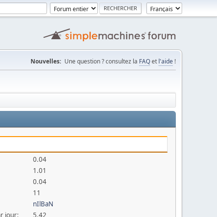
Nouvelles:
Une question ? consultez la
FAQ
et
l'aide
!
0.04
1.01
0.04
11
nIlBaN
r jour:
5.42