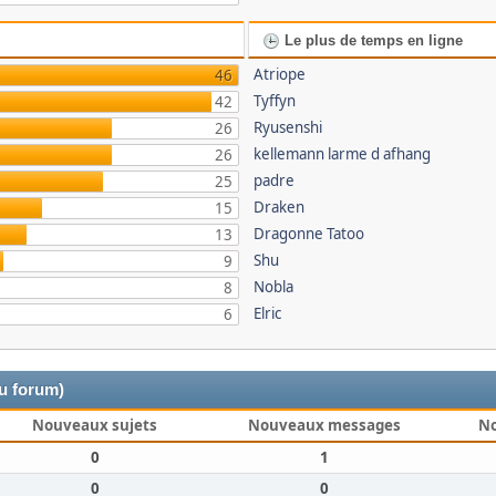
Le plus de temps en ligne
Atriope
46
Tyffyn
42
Ryusenshi
26
kellemann larme d afhang
26
padre
25
Draken
15
Dragonne Tatoo
13
Shu
9
Nobla
8
Elric
6
du forum)
Nouveaux sujets
Nouveaux messages
N
0
1
0
0