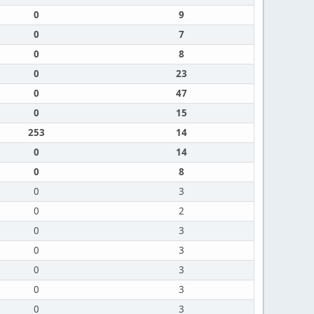
0
9
0
7
0
8
0
23
0
47
0
15
253
14
0
14
0
8
0
3
0
2
0
3
0
3
0
3
0
3
0
3