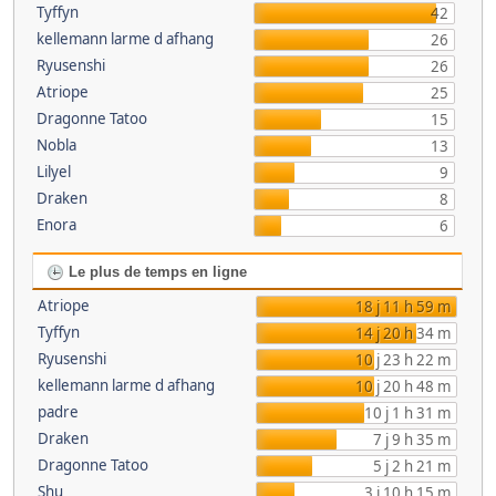
Tyffyn
42
kellemann larme d afhang
26
Ryusenshi
26
Atriope
25
Dragonne Tatoo
15
Nobla
13
Lilyel
9
Draken
8
Enora
6
Le plus de temps en ligne
Atriope
18 j 11 h 59 m
Tyffyn
14 j 20 h 34 m
Ryusenshi
10 j 23 h 22 m
kellemann larme d afhang
10 j 20 h 48 m
padre
10 j 1 h 31 m
Draken
7 j 9 h 35 m
Dragonne Tatoo
5 j 2 h 21 m
Shu
3 j 10 h 15 m