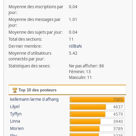
Moyenne des inscriptions par
0.04
jour:
Moyenne des messages par
1.01
jour:
Moyenne des sujets par jour:
0.04
Total des sections:
11
Dernier membre:
nIlBaN
Moyenne d'utilisateurs
5.42
connectés par jour:
Statistiques des sexes:
Ne pas afficher: 86
Féminin: 13
Masculin: 11
Top 10 des posteurs
kellemann larme d afhang
7005
Lilyel
4637
Tyffyn
4579
Linna
3940
Morien
3789
Shu