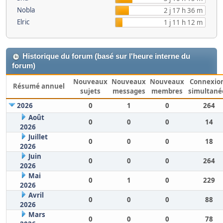
Nobla
2 j 17 h 36 m
Elric
1 j 11 h 12 m
Historique du forum (basé sur l'heure interne du
forum)
Nouveaux
Nouveaux
Nouveaux
Connexio
Résumé annuel
sujets
messages
membres
simultané
2026
0
1
0
264
Août
0
0
0
14
2026
Juillet
0
0
0
18
2026
Juin
0
0
0
264
2026
Mai
0
1
0
229
2026
Avril
0
0
0
88
2026
Mars
0
0
0
78