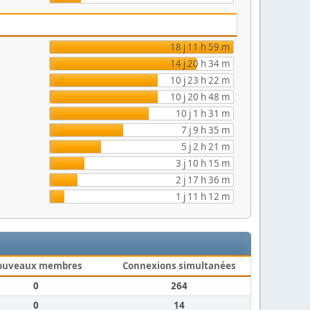
18 j 11 h 59 m
14 j 20 h 34 m
10 j 23 h 22 m
10 j 20 h 48 m
10 j 1 h 31 m
7 j 9 h 35 m
5 j 2 h 21 m
3 j 10 h 15 m
2 j 17 h 36 m
1 j 11 h 12 m
ouveaux membres
Connexions simultanées
0
264
0
14