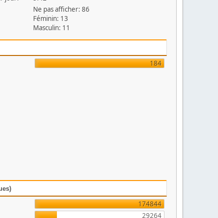
Ne pas afficher: 86
Féminin: 13
Masculin: 11
184
ues)
174844
29264