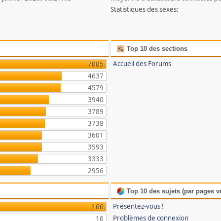
Statistiques des sexes:
Top 10 des sections
Accueil des Forums
7005
4637
4579
3940
3789
3738
3601
3593
3333
2956
Top 10 des sujets (par pages v
Présentez-vous !
166
Problèmes de connexion
16