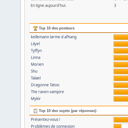
En ligne aujourd'hui:
3
Top 10 des posteurs
kellemann larme d afhang
Lilyel
Tyffyn
Linna
Morien
Shu
Talael
Dragonne Tatoo
The raven vampire
Mykir
Top 10 des sujets (par réponses)
Présentez-vous !
Problèmes de connexion