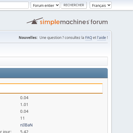
Nouvelles:
Une question ? consultez la
FAQ
et
l'aide
!
0.04
1.01
0.04
11
nIlBaN
r jour:
5.42