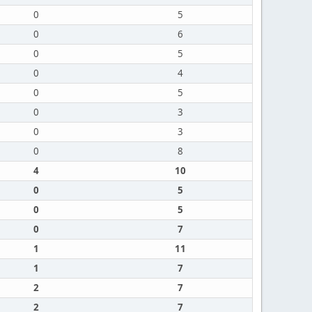
0
5
0
6
0
5
0
4
0
5
0
3
0
3
0
8
4
10
0
5
0
5
0
7
1
11
1
7
2
7
2
7