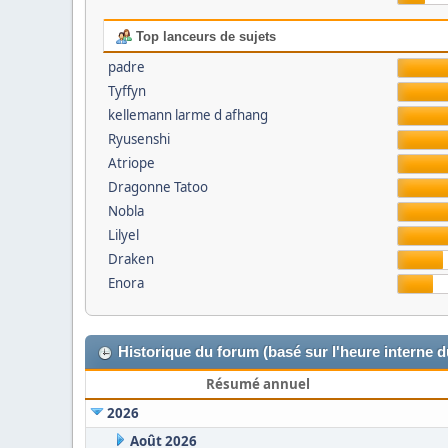
Top lanceurs de sujets
padre
Tyffyn
kellemann larme d afhang
Ryusenshi
Atriope
Dragonne Tatoo
Nobla
Lilyel
Draken
Enora
Historique du forum (basé sur l'heure interne 
Résumé annuel
2026
Août 2026