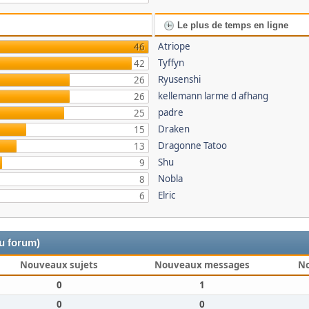
Le plus de temps en ligne
Atriope
46
Tyffyn
42
Ryusenshi
26
kellemann larme d afhang
26
padre
25
Draken
15
Dragonne Tatoo
13
Shu
9
Nobla
8
Elric
6
du forum)
Nouveaux sujets
Nouveaux messages
N
0
1
0
0