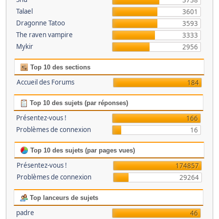
3738
Talael
3601
Dragonne Tatoo
3593
The raven vampire
3333
Mykir
2956
Top 10 des sections
Accueil des Forums
184
Top 10 des sujets (par réponses)
Présentez-vous !
166
Problèmes de connexion
16
Top 10 des sujets (par pages vues)
Présentez-vous !
174857
Problèmes de connexion
29264
Top lanceurs de sujets
padre
46