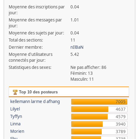
Moyenne des inscriptions par
0.04
jour:
Moyenne des messages par
1.01
jour:
Moyenne des sujets par jour:
0.04
Total des sections:
11
Dernier membre:
nIlBaN
Moyenne d'utilisateurs
5.42
connectés par jour:
Statistiques des sexes:
Ne pas afficher: 86
Féminin: 13
Masculin: 11
Top 10 des posteurs
kellemann larme d afhang
7005
Lilyel
4637
Tyffyn
4579
Linna
3940
Morien
3789
Shu