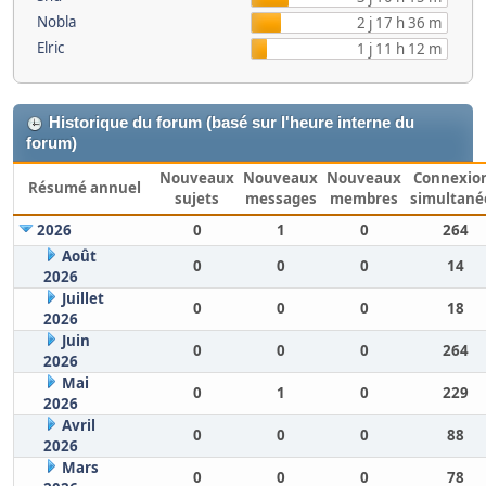
Nobla
2 j 17 h 36 m
Elric
1 j 11 h 12 m
Historique du forum (basé sur l'heure interne du
forum)
Nouveaux
Nouveaux
Nouveaux
Connexio
Résumé annuel
sujets
messages
membres
simultané
2026
0
1
0
264
Août
0
0
0
14
2026
Juillet
0
0
0
18
2026
Juin
0
0
0
264
2026
Mai
0
1
0
229
2026
Avril
0
0
0
88
2026
Mars
0
0
0
78