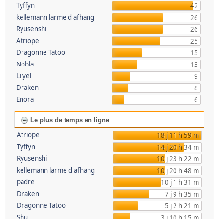
Tyffyn
42
kellemann larme d afhang
26
Ryusenshi
26
Atriope
25
Dragonne Tatoo
15
Nobla
13
Lilyel
9
Draken
8
Enora
6
Le plus de temps en ligne
Atriope
18 j 11 h 59 m
Tyffyn
14 j 20 h 34 m
Ryusenshi
10 j 23 h 22 m
kellemann larme d afhang
10 j 20 h 48 m
padre
10 j 1 h 31 m
Draken
7 j 9 h 35 m
Dragonne Tatoo
5 j 2 h 21 m
Shu
3 j 10 h 15 m