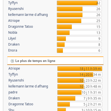
Tyffyn
42
Ryusenshi
26
kellemann larme d afhang
26
Atriope
25
Dragonne Tatoo
15
Nobla
13
Lilyel
9
Draken
8
Enora
6
Le plus de temps en ligne
Atriope
18 j 11 h 59 m
Tyffyn
14 j 20 h 34 m
Ryusenshi
10 j 23 h 22 m
kellemann larme d afhang
10 j 20 h 48 m
padre
10 j 1 h 31 m
Draken
7 j 9 h 35 m
Dragonne Tatoo
5 j 2 h 21 m
Shu
3 j 10 h 15 m