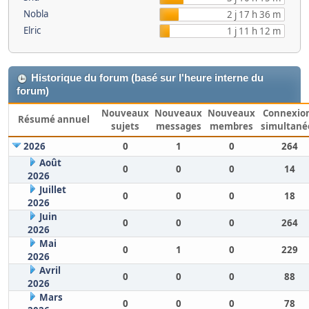
Nobla
2 j 17 h 36 m
Elric
1 j 11 h 12 m
Historique du forum (basé sur l'heure interne du
forum)
Nouveaux
Nouveaux
Nouveaux
Connexio
Résumé annuel
sujets
messages
membres
simultané
2026
0
1
0
264
Août
0
0
0
14
2026
Juillet
0
0
0
18
2026
Juin
0
0
0
264
2026
Mai
0
1
0
229
2026
Avril
0
0
0
88
2026
Mars
0
0
0
78