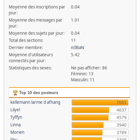
Moyenne des inscriptions par
0.04
jour:
Moyenne des messages par
1.01
jour:
Moyenne des sujets par jour:
0.04
Total des sections:
11
Dernier membre:
nIlBaN
Moyenne d'utilisateurs
5.42
connectés par jour:
Statistiques des sexes:
Ne pas afficher: 86
Féminin: 13
Masculin: 11
Top 10 des posteurs
kellemann larme d afhang
7005
Lilyel
4637
Tyffyn
4579
Linna
3940
Morien
3789
Shu