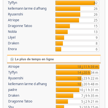
Tyffyn
42
kellemann larme d afhang
26
Ryusenshi
26
Atriope
25
Dragonne Tatoo
15
Nobla
13
Lilyel
9
Draken
8
Enora
6
Le plus de temps en ligne
Atriope
18 j 11 h 59 m
Tyffyn
14 j 20 h 34 m
Ryusenshi
10 j 23 h 22 m
kellemann larme d afhang
10 j 20 h 48 m
padre
10 j 1 h 31 m
Draken
7 j 9 h 35 m
Dragonne Tatoo
5 j 2 h 21 m
Shu
3 j 10 h 15 m