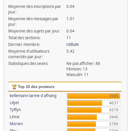
Moyenne des inscriptions par
0.04
jour:
Moyenne des messages par
1.01
jour:
Moyenne des sujets par jour:
0.04
Total des sections:
11
Dernier membre:
nIlBaN
Moyenne d'utilisateurs
5.42
connectés par jour:
Statistiques des sexes:
Ne pas afficher: 86
Féminin: 13
Masculin: 11
Top 10 des posteurs
kellemann larme d afhang
7005
Lilyel
4637
Tyffyn
4579
Linna
3940
Morien
3789
Shu