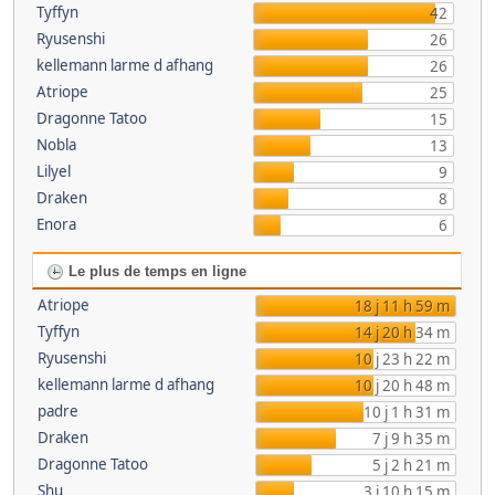
Tyffyn
42
Ryusenshi
26
kellemann larme d afhang
26
Atriope
25
Dragonne Tatoo
15
Nobla
13
Lilyel
9
Draken
8
Enora
6
Le plus de temps en ligne
Atriope
18 j 11 h 59 m
Tyffyn
14 j 20 h 34 m
Ryusenshi
10 j 23 h 22 m
kellemann larme d afhang
10 j 20 h 48 m
padre
10 j 1 h 31 m
Draken
7 j 9 h 35 m
Dragonne Tatoo
5 j 2 h 21 m
Shu
3 j 10 h 15 m