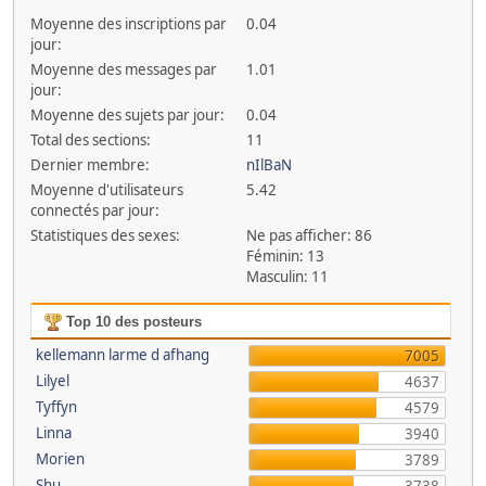
Moyenne des inscriptions par
0.04
jour:
Moyenne des messages par
1.01
jour:
Moyenne des sujets par jour:
0.04
Total des sections:
11
Dernier membre:
nIlBaN
Moyenne d'utilisateurs
5.42
connectés par jour:
Statistiques des sexes:
Ne pas afficher: 86
Féminin: 13
Masculin: 11
Top 10 des posteurs
kellemann larme d afhang
7005
Lilyel
4637
Tyffyn
4579
Linna
3940
Morien
3789
Shu