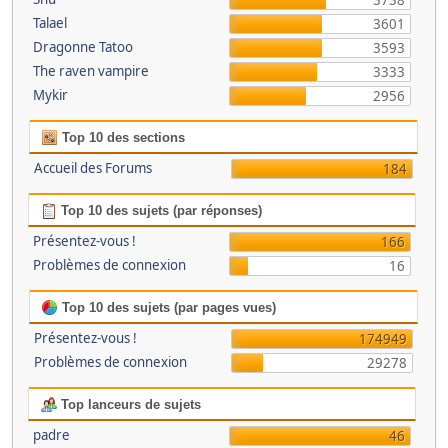
3738
Talael
3601
Dragonne Tatoo
3593
The raven vampire
3333
Mykir
2956
Top 10 des sections
Accueil des Forums
184
Top 10 des sujets (par réponses)
Présentez-vous !
166
Problèmes de connexion
16
Top 10 des sujets (par pages vues)
Présentez-vous !
174949
Problèmes de connexion
29278
Top lanceurs de sujets
padre
46