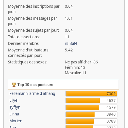
Moyenne des inscriptions par
0.04
jour:
Moyenne des messages par
1.01
jour:
Moyenne des sujets par jour:
0.04
Total des sections:
11
Dernier membre:
nIlBaN
Moyenne d'utilisateurs
5.42
connectés par jour:
Statistiques des sexes:
Ne pas afficher: 86
Féminin: 13
Masculin: 11
Top 10 des posteurs
kellemann larme d afhang
7005
Lilyel
4637
Tyffyn
4579
Linna
3940
Morien
3789
Shu