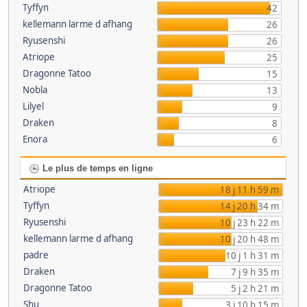
Tyffyn
42
kellemann larme d afhang
26
Ryusenshi
26
Atriope
25
Dragonne Tatoo
15
Nobla
13
Lilyel
9
Draken
8
Enora
6
Le plus de temps en ligne
Atriope
18 j 11 h 59 m
Tyffyn
14 j 20 h 34 m
Ryusenshi
10 j 23 h 22 m
kellemann larme d afhang
10 j 20 h 48 m
padre
10 j 1 h 31 m
Draken
7 j 9 h 35 m
Dragonne Tatoo
5 j 2 h 21 m
Shu
3 j 10 h 15 m