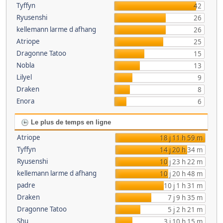
Tyffyn
42
Ryusenshi
26
kellemann larme d afhang
26
Atriope
25
Dragonne Tatoo
15
Nobla
13
Lilyel
9
Draken
8
Enora
6
Le plus de temps en ligne
Atriope
18 j 11 h 59 m
Tyffyn
14 j 20 h 34 m
Ryusenshi
10 j 23 h 22 m
kellemann larme d afhang
10 j 20 h 48 m
padre
10 j 1 h 31 m
Draken
7 j 9 h 35 m
Dragonne Tatoo
5 j 2 h 21 m
Shu
3 j 10 h 15 m