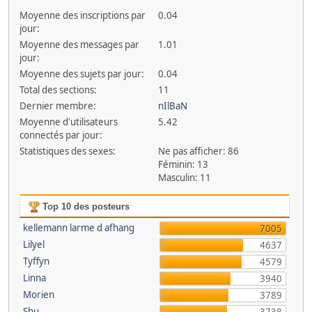
Moyenne des inscriptions par
0.04
jour:
Moyenne des messages par
1.01
jour:
Moyenne des sujets par jour:
0.04
Total des sections:
11
Dernier membre:
nIlBaN
Moyenne d'utilisateurs
5.42
connectés par jour:
Statistiques des sexes:
Ne pas afficher: 86
Féminin: 13
Masculin: 11
Top 10 des posteurs
kellemann larme d afhang
7005
Lilyel
4637
Tyffyn
4579
Linna
3940
Morien
3789
Shu