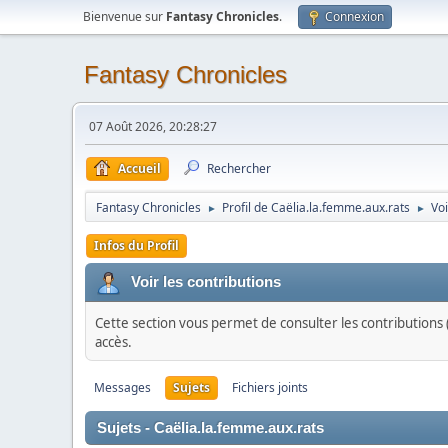
Bienvenue sur
Fantasy Chronicles
.
Connexion
Fantasy Chronicles
07 Août 2026, 20:28:27
Accueil
Rechercher
Fantasy Chronicles
Profil de Caëlia.la.femme.aux.rats
Voi
►
►
Infos du Profil
Voir les contributions
Cette section vous permet de consulter les contributions (
accès.
Messages
Sujets
Fichiers joints
Sujets - Caëlia.la.femme.aux.rats