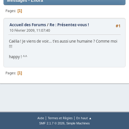
Messages - Enora
Pages
1
Accueil des Forums
/
Re : Présentez-vous !
#1
10 Février 2009, 11:07:40
Caëlia ! Je viens de voir... t'es aussi une humaine ? Comme moi
!!!
happy ! ^^
Pages
1
|
|
Aide
Termes et Règles
En haut ▲
,
SMF 2.1.7 © 2026
Simple Machines